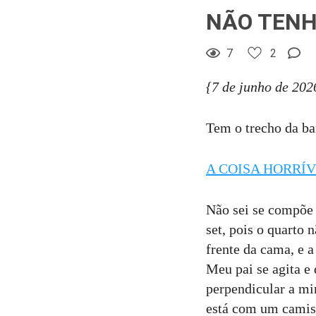
NÃO TENH
7
2
{7 de junho de 202
Tem o trecho da bar
A COISA HORRÍV
Não sei se compõe 
set, pois o quarto 
frente da cama, e a
Meu pai se agita e 
perpendicular a mi
está com um camiso