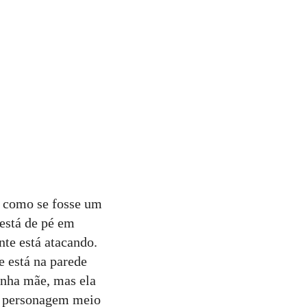
, como se fosse um
 está de pé em
nte está atacando.
e está na parede
inha mãe, mas ela
ue personagem meio