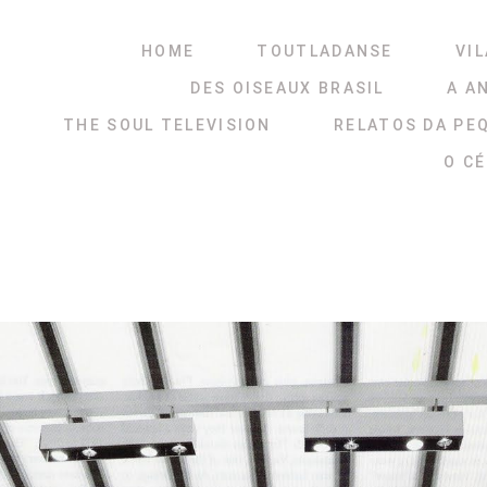
HOME
TOUTLADANSE
VIL
DES OISEAUX BRASIL
A A
THE SOUL TELEVISION
RELATOS DA PE
O C