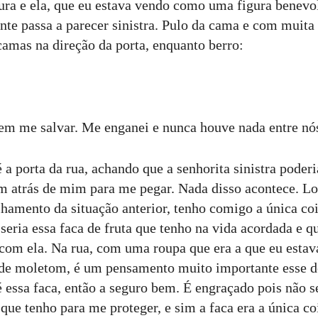
ura e ela, que eu estava vendo como uma figura benevo
nte passa a parecer sinistra. Pulo da cama e com muita 
camas na direção da porta, enquanto berro:
m me salvar. Me enganei e nunca houve nada entre nós
 a porta da rua, achando que a senhorita sinistra poder
em atrás de mim para me pegar. Nada disso acontece. Lo
hamento da situação anterior, tenho comigo a única co
seria essa faca de fruta que tenho na vida acordada e q
 com ela. Na rua, com uma roupa que era a que eu estav
de moletom, é um pensamento muito importante esse de
 essa faca, então a seguro bem. É engraçado pois não s
 que tenho para me proteger, e sim a faca era a única c