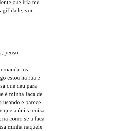
lente que iria me
agilidade, vou
, penso.
ia mandar os
go estou na rua e
isa que deu para
ue é minha faca de
a usando e parece
 que a única coisa
eria como se a faca
oisa minha naquele