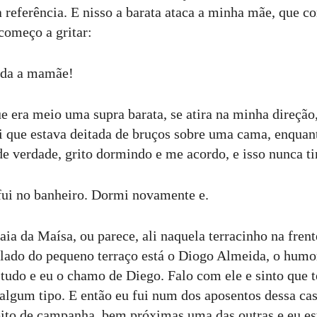
referência. E nisso a barata ataca a minha mãe, que co
começo a gritar:
uda a mamãe!
ue era meio uma supra barata, se atira na minha direção
ci que estava deitada de bruços sobre uma cama, enquant
de verdade, grito dormindo e me acordo, e isso nunca ti
fui no banheiro. Dormi novamente e.
aia da Maísa, ou parece, ali naquela terracinho na fren
o lado do pequeno terraço está o Diogo Almeida, o humor
 tudo e eu o chamo de Diego. Falo com ele e sinto que
algum tipo. E então eu fui num dos aposentos dessa cas
eito de campanha, bem próximas uma das outras e eu es