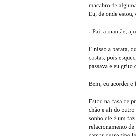
macabro de alguma 
Eu, de onde estou, 
- Pai, a mamãe, aj
E nisso a barata, q
costas, pois esque
passava e eu grito 
Bem, eu acordei e 
Estou na casa de pr
chão e ali do outr
sonho ele é um faz
relacionamento de 
camas desse tipo l