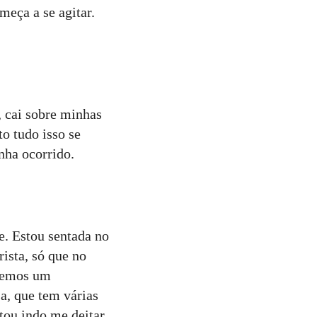
meça a se agitar.
, cai sobre minhas
o tudo isso se
nha ocorrido.
te. Estou sentada no
ista, só que no
 temos um
a, que tem várias
tou indo me deitar