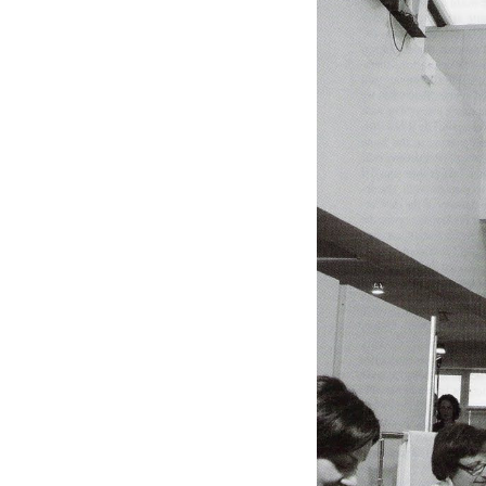
2
Curtir