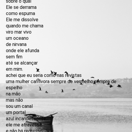
sobre o qual
Ele se derrama
como espuma
Ele me dissolve
quando me chama
viro mar vivo
um oceano
de nirvana
onde ele afunda
sem fim
até se alcançar
em mim.
achei que eu seria como nas revistas
uma mulher carnívora sempre de vermelho sempre de
espelho
na mão
mas não
sou um canal
um portal
azul incandescente
ele me atravessa
e não há regresso