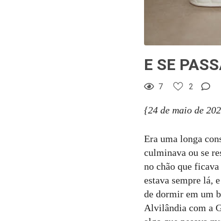
E SE PAS
7
2
{24 de maio de 20
Era uma longa cons
culminava ou se re
no chão que ficava
estava sempre lá, e
de dormir em um ba
Alvilândia com a Gr