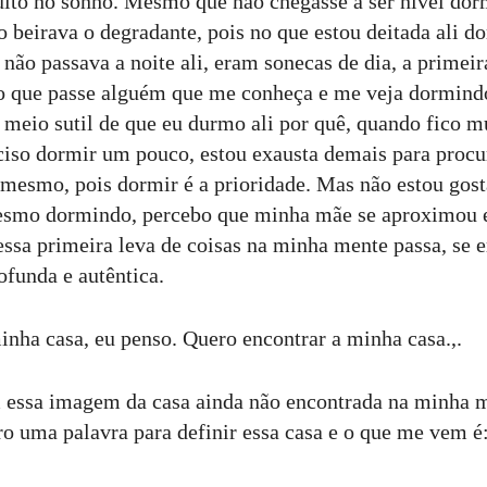
ito no sonho. Mesmo que não chegasse a ser nível dorm
 beirava o degradante, pois no que estou deitada ali d
não passava a noite ali, eram sonecas de dia, a primei
o que passe alguém que me conheça e me veja dormindo
o meio sutil de que eu durmo ali por quê, quando fico m
eciso dormir um pouco, estou exausta demais para procur
mesmo, pois dormir é a prioridade. Mas não estou go
esmo dormindo, percebo que minha mãe se aproximou 
ssa primeira leva de coisas na minha mente passa, se e
ofunda e autêntica.
inha casa, eu penso. Quero encontrar a minha casa.,.
 essa imagem da casa ainda não encontrada na minha m
ro uma palavra para definir essa casa e o que me vem é