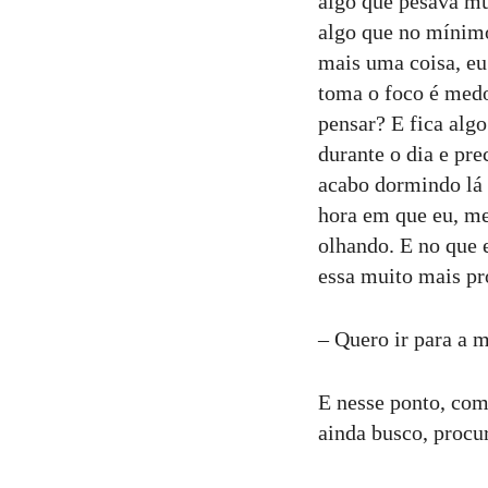
algo que pesava mu
algo que no mínimo
mais uma coisa, eu 
toma o foco é med
pensar? E fica alg
durante o dia e pr
acabo dormindo lá 
hora em que eu, m
olhando. E no que e
essa muito mais pr
– Quero ir para a m
E nesse ponto, com
ainda busco, procu