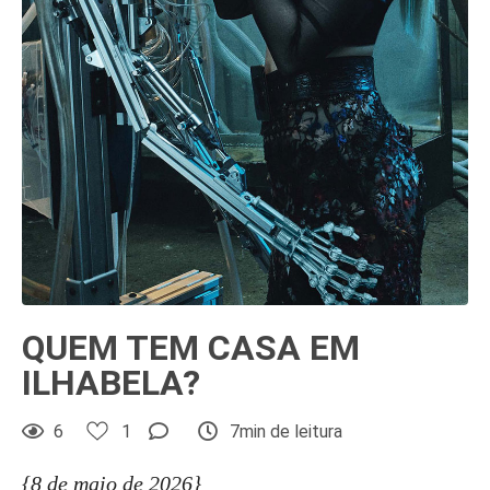
QUEM TEM CASA EM
ILHABELA?
6
1
7min de leitura
{8 de maio de 2026}