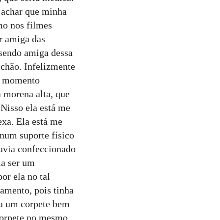
a achar que minha
mo nos filmes
r amiga das
 sendo amiga dessa
 chão. Infelizmente
se momento
 morena alta, que
 Nisso ela está me
xa. Ela está me
 num suporte físico
havia confeccionado
ia ser um
or ela no tal
samento, pois tinha
ha um corpete bem
 corpete no mesmo