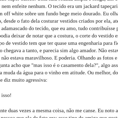
e nem enfeite nenhum. O tecido era um jackard tapeçar
off white sobre um fundo bege meio dourado. Eu olhav
, desde o fato dela costurar vestidos criados por ela, at
o adamascado do tecido, que eu amo, tudo contribuísse p
odia deixar de notar que a costura, o corte do vestido 
po de vestido tem que ter quase uma engenharia para fi
o chegava a tanto, e parecia sim algo amador. Não esta
não estava maravilhoso. E poderia. Olhando as fotos e
gunta acho que "mas isso é o casamento dela?", algo a
 muda da água para o vinho em atitude. Ou melhor, do 
e diz muito agressiva:
 isso!
nte duas vezes a mesma coisa, não me canse. Eu noto aq
 pessoa que ela de fato era: esse tipo de amiga que gost