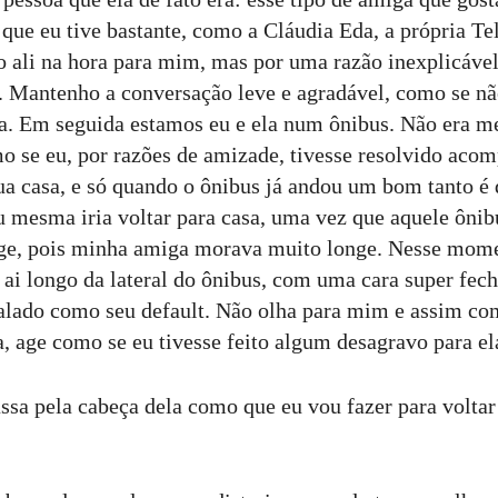
 que eu tive bastante, como a Cláudia Eda, a própria Te
o ali na hora para mim, mas por uma razão inexplicável
. Mantenho a conversação leve e agradável, como se nã
a. Em seguida estamos eu e ela num ônibus. Não era m
o se eu, por razões de amizade, tivesse resolvido acom
sua casa, e só quando o ônibus já andou um bom tanto é
 mesma iria voltar para casa, uma vez que aquele ônibu
ge, pois minha amiga morava muito longe. Nesse mome
ai longo da lateral do ônibus, com uma cara super fech
stalado como seu default. Não olha para mim e assim co
, age como se eu tivesse feito algum desagravo para el
assa pela cabeça dela como que eu vou fazer para voltar