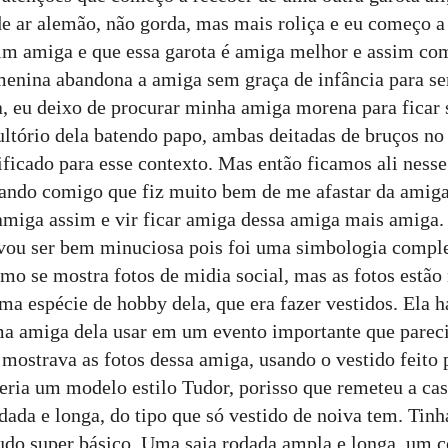
de ar alemão, não gorda, mas mais roliça e eu começo 
m amiga e que essa garota é amiga melhor e assim co
enina abandona a amiga sem graça de infância para se
a, eu deixo de procurar minha amiga morena para ficar
sultório dela batendo papo, ambas deitadas de bruços no
ificado para esse contexto. Mas então ficamos ali nes
ando comigo que fiz muito bem de me afastar da amiga
amiga assim e vir ficar amiga dessa amiga mais amiga.
 vou ser bem minuciosa pois foi uma simbologia comple
mo se mostra fotos de midia social, mas as fotos estão
uma espécie de hobby dela, que era fazer vestidos. Ela 
a amiga dela usar em um evento importante que parec
ostrava as fotos dessa amiga, usando o vestido feito p
seria um modelo estilo Tudor, porisso que remeteu a ca
dada e longa, do tipo que só vestido de noiva tem. Tin
tudo super básico. Uma saia rodada ampla e longa, um