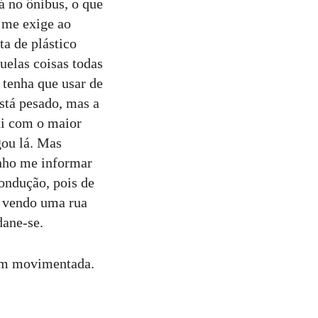
á no ônibus, o que
e me exige ao
a de plástico
uelas coisas todas
 tenha que usar de
stá pesado, mas a
ui com o maior
gou lá. Mas
enho me informar
condução, pois de
e vendo uma rua
dane-se.
em movimentada.