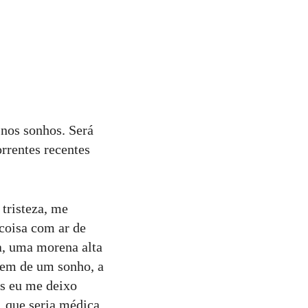
 nos sonhos. Será
rrentes recentes
tristeza, me
 coisa com ar de
a, uma morena alta
gem de um sonho, a
as eu me deixo
, que seria médica.