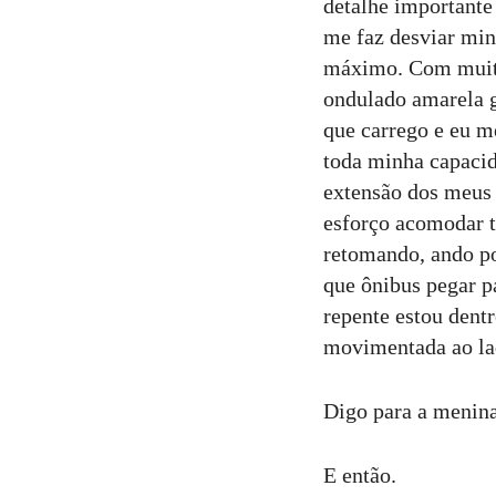
detalhe importante
me faz desviar min
máximo. Com muito
ondulado amarela g
que carrego e eu m
toda minha capacid
extensão dos meus 
esforço acomodar t
retomando, ando po
que ônibus pegar p
repente estou dent
movimentada ao lad
Digo para a menin
E então.