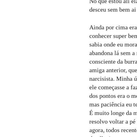
No que estou ali e
desceu sem bem ai 
Ainda por cima era
conhecer super bem
sabia onde eu mora
abandona lá sem a 
consciente da burr
amiga anterior, qu
narcisista. Minha ú
ele começasse a faz
dos pontos era o me
mas paciência eu t
É muito longe da m
resolvo voltar a p
agora, todos recen