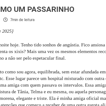
OMO UM PASSARINHO
7min de leitura
e 2025}
noite hoje. Tenho tido sonhos de angústia. Fico ansiosa
enta os xixis? Mais uma vez os mesmos elementos reco
 a não ser pelo espetacular final.
to como sou agora, equilibrada, sem estar afundada em 
etc. Esse lugar parece um hospital misturado com outra
 uma amiga com quem passava os intervalos. Essa amig
istura de Tânia, Telma e eu mesma, ou aquela persona
morena, elegante e triste. Ela é minha amiga oficial m
 atenções que começo a receber de uma outra garota ali