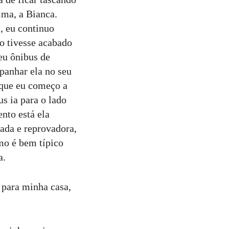
lma, a Bianca.
, eu continuo
o tivesse acabado
eu ônibus de
panhar ela no seu
 que eu começo a
s ia para o lado
nto está ela
ada e reprovadora,
mo é bem típico
a.
 para minha casa,