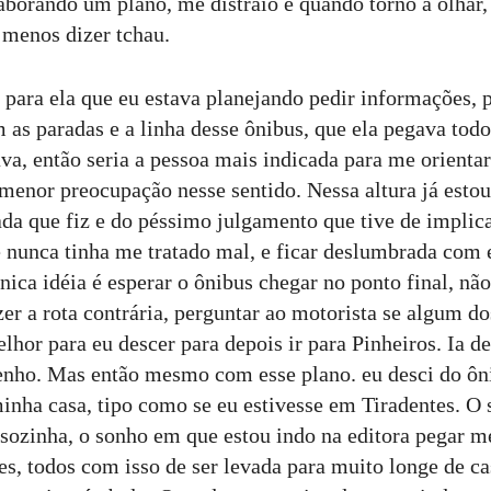
laborando um plano, me distraio e quando torno a olhar
menos dizer tchau.
 para ela que eu estava planejando pedir informações, 
 as paradas e a linha desse ônibus, que ela pegava tod
va, então seria a pessoa mais indicada para me orienta
menor preocupação nesse sentido. Nessa altura já est
ada que fiz e do péssimo julgamento que tive de impli
e nunca tinha me tratado mal, e ficar deslumbrada com
nica idéia é esperar o ônibus chegar no ponto final, nã
er a rota contrária, perguntar ao motorista se algum d
lhor para eu descer para depois ir para Pinheiros. Ia d
enho. Mas então mesmo com esse plano. eu desci do ôni
inha casa, tipo como se eu estivesse em Tiradentes. O
é sozinha, o sonho em que estou indo na editora pegar m
tes, todos com isso de ser levada para muito longe de 