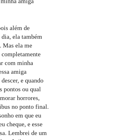
, minha amiga
pois além de
o dia, ela também
r. Mas ela me
ou completamente
car com minha
 essa amiga
o descer, e quando
os pontos ou qual
emorar horrores,
bus no ponto final.
 sonho em que eu
eu cheque, e esse
casa. Lembrei de um