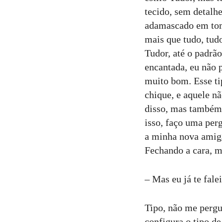
tecido, sem detalh
adamascado em tom 
mais que tudo, tudo
Tudor, até o padrã
encantada, eu não p
muito bom. Esse ti
chique, e aquele nã
disso, mas também 
isso, faço uma per
a minha nova amiga
Fechando a cara, m
– Mas eu já te falei
Tipo, não me pergu
configura o tipo de