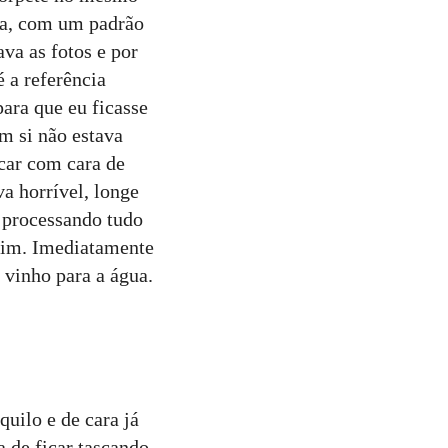
ia, com um padrão
a as fotos e por
é a referência
ara que eu ficasse
em si não estava
car com cara de
va horrível, longe
 processando tudo
ssim. Imediatamente
vinho para a água.
uilo e de cara já
a de ficar tascando