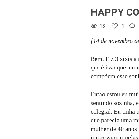
HAPPY C
Comentar
13
1
{14 de novembro d
Bem. Fiz 3 xixis a 
que é isso que aum
compõem esse sonho
Então estou eu mui
sentindo sozinha, 
colegial. Eu tinha
que parecia uma m
mulher de 40 anos 
impressionar pelas