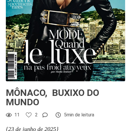
MÔNACO, BUXIXO DO
MUNDO
11
2
5min de leitura
{23 de junho de 2025}