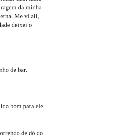
miragem da minha
erna. Me vi ali,
dade deixei o
nho de bar.
sido bom para ele
morrendo de dó do