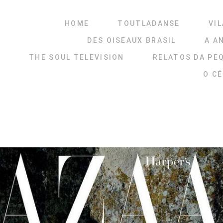
HOME
TOUTLADANSE
VIL
DES OISEAUX BRASIL
A A
THE SOUL TELEVISION
RELATOS DA PE
O C