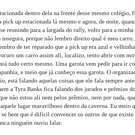
tacionada dentro dela na frente desse mesmo colégio, fiz
 a pick up estacionada lá mesmo e agora, de noite, quan
 se reunindo para a largada do rally, volto para a minha
 insegura, porque não lembro direito qual é meu carro,
lembro de ter reparado que a pick up era azul e velhinha,
procuro um carro assim ali, localizo, tento abrir com m
está tudo certo mesmo. Uma garota vem pedir para ir co
panhia, e meio que já conheço essa garota. O organizad
o, está falando aquelas coisas que ele fala sempre ant
nem a Tyra Banks fica falando dos jurados e prêmios 
que não estou ali nem pelos prêmios, nem por nada, qu
 aquele lugar maravilhoso dentro da caverna. Eu meio 
se bem que é difícil convencer os outros de que existe 
nca ninguém ouviu falar.