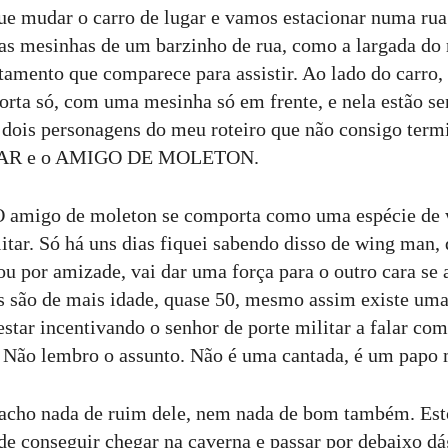
e mudar o carro de lugar e vamos estacionar numa rua
s mesinhas de um barzinho de rua, como a largada do r
amento que comparece para assistir. Ao lado do carro
orta só, com uma mesinha só em frente, e nela estão se
s dois personagens do meu roteiro que não consigo te
AR e o AMIGO DE MOLETON.
 O amigo de moleton se comporta como uma espécie de
itar. Só há uns dias fiquei sabendo disso de wing man, 
ou por amizade, vai dar uma força para o outro cara se
is são de mais idade, quase 50, mesmo assim existe uma 
star incentivando o senhor de porte militar a falar com
 Não lembro o assunto. Não é uma cantada, é um papo
 acho nada de ruim dele, nem nada de bom também. Est
de conseguir chegar na caverna e passar por debaixo dá