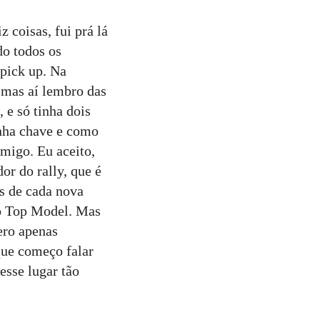
 coisas, fui prá lá
do todos os
 pick up. Na
 mas aí lembro das
 e só tinha dois
inha chave e como
migo. Eu aceito,
or do rally, que é
es de cada nova
do Top Model. Mas
ero apenas
que começo falar
esse lugar tão