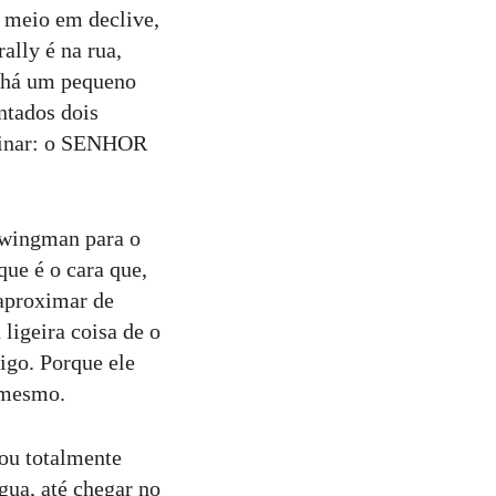
 meio em declive,
ally é na rua,
, há um pequeno
ntados dois
rminar: o SENHOR
 wingman para o
que é o cara que,
 aproximar de
ligeira coisa de o
igo. Porque ele
 mesmo.
ou totalmente
gua, até chegar no