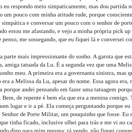
o eu respondo meio simpaticamente, mas dou partida n
o um pouco com minha atitude rude, porque conscient
r simpática e conversar um pouco com o senhor de porte
ando estou me afastando, e vejo a minha própria pick up
e penso, me sossegando, que eu fiquei lá e conversei co
 parte mais impressionante do sonho. A garota que es
sa, amiga tatuada da Lu. É a segunda vez que uma Meli
sonho meu. A primeira era a governanta sinistra, mas q
 era a Melissa da Lu, apesar do nome. Essa agora era, 
la porque andei pensando em fazer uma tatuagem porqu
a. Bem, de repente é bem ela que era a menina comigo.
 num lugar e ir a pé. Ela começa perguntando porque eu 
Senhor de Porte Militar, um pouquinho que fosse. Eu 
que tinha ficado, inclusive olhei para trás e me vi no c
ndo digo para mim mesma: tá vendo, não fiquei conver