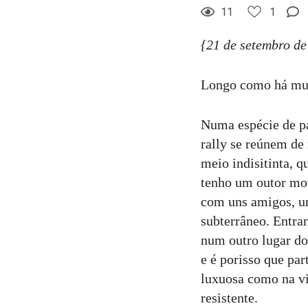
11
1
{21 de setembro de
Longo como há mu
Numa espécie de pá
rally se reúnem de 
meio indisitinta, q
tenho um outor mot
com uns amigos, um
subterrâneo. Entra
num outro lugar do
e é porisso que par
luxuosa como na vi
resistente.