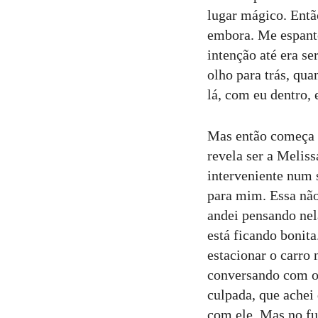
lugar mágico. Entã
embora. Me espant
intenção até era se
olho para trás, qu
lá, com eu dentro, 
Mas então começa a
revela ser a Melis
interveniente num 
para mim. Essa não
andei pensando ne
está ficando bonit
estacionar o carro
conversando com o 
culpada, que achei 
com ele. Mas no fu