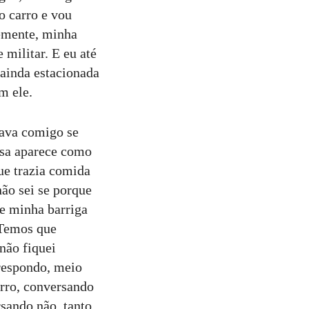
o carro e vou
emente, minha
 militar. E eu até
 ainda estacionada
m ele.
tava comigo se
ssa aparece como
ue trazia comida
não sei se porque
e minha barriga
 Temos que
não fiquei
respondo, meio
arro, conversando
sando não, tanto