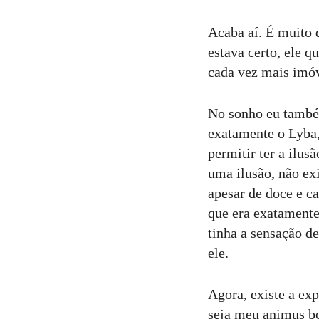
Acaba aí. É muito 
estava certo, ele q
cada vez mais imóve
No sonho eu també
exatamente o Lyba,
permitir ter a ilu
uma ilusão, não ex
apesar de doce e c
que era exatamente 
tinha a sensação d
ele.
Agora, existe a ex
seja meu animus bo