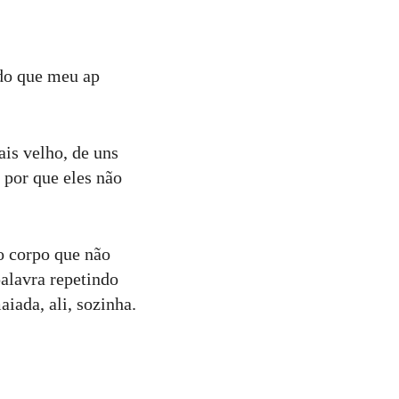
do que meu ap
is velho, de uns
 por que eles não
o corpo que não
palavra repetindo
iada, ali, sozinha.