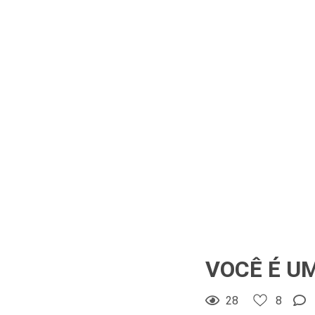
8
Curtir
Comentar
VOCÊ É U
28
8