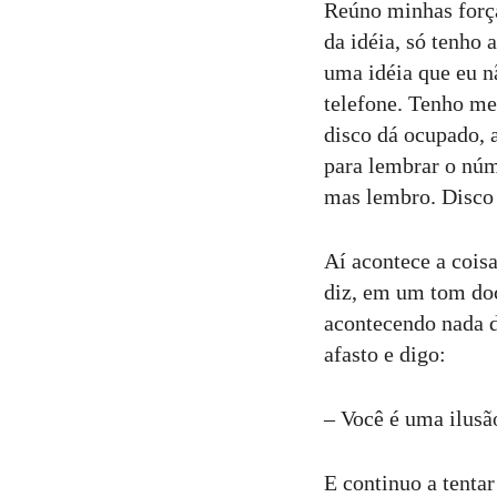
Reúno minhas força
da idéia, só tenho 
uma idéia que eu n
telefone. Tenho me
disco dá ocupado, 
para lembrar o nú
mas lembro. Disco 
Aí acontece a cois
diz, em um tom doc
acontecendo nada d
afasto e digo:
– Você é uma ilusã
E continuo a tenta