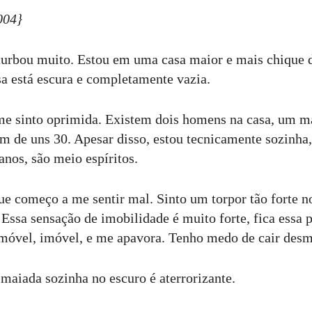
004}
turbou muito. Estou em uma casa maior e mais chique 
asa está escura e completamente vazia.
me sinto oprimida. Existem dois homens na casa, um ma
em de uns 30. Apesar disso, estou tecnicamente sozinha,
nos, são meio espíritos.
ue começo a me sentir mal. Sinto um torpor tão forte n
Essa sensação de imobilidade é muito forte, fica essa 
móvel, imóvel, e me apavora. Tenho medo de cair desma
smaiada sozinha no escuro é aterrorizante.