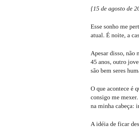
{15 de agosto de 2
Esse sonho me per
atual. É noite, a c
Apesar disso, não 
45 anos, outro jov
são bem seres huma
O que acontece é q
consigo me mexer. 
na minha cabeça: i
A idéia de ficar de