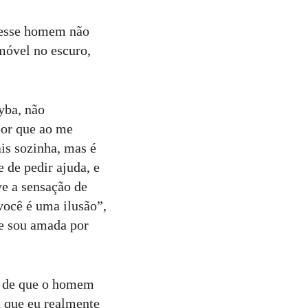
e esse homem não
imóvel no escuro,
yba, não
por que ao me
is sozinha, mas é
 de pedir ajuda, e
ve a sensação de
você é uma ilusão”,
ue sou amada por
s: de que o homem
 que eu realmente