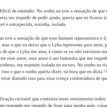
difícil de entender. No sonho eu tive a sensação de qu
ueria me impedir de pedir ajuda, queria que eu ficasse 
l e entorpecida, sozinha, isolada.
m tive a sensação de que esse homem representava o L
 mas o que eu deixo que o Lyba represente para mim, 
são de que o Lyba me ama, é como se eu não estivesse ma
iste esse amor, esse amor é um fantasma que me impede
arinhoso, me mantém isolada no escuro. No sonho eu ti
isso o que o sonho queria dizer, na hora que eu dizia “
e estar dizendo isso para essa crença confortadora de q
plicação racional que contraria esses sentimentos todo
m tentando me impedir de ligar para minha mãe, coisa