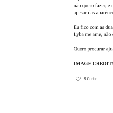
não quero fazer, e
apesar das aparênc
Eu fico com as dua
Lyba me ame, não 
Quero procurar aj
IMAGE CREDIT
8
Curtir