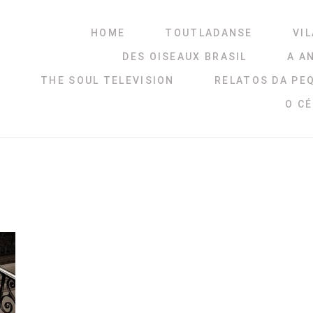
HOME
TOUTLADANSE
VIL
DES OISEAUX BRASIL
A A
THE SOUL TELEVISION
RELATOS DA PE
O C
TODOS