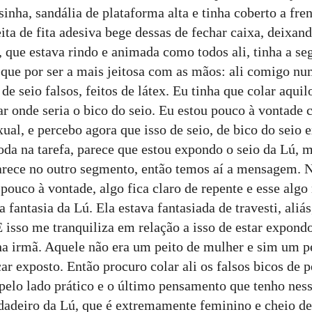
inha, sandália de plataforma alta e tinha coberto a fr
ita de fita adesiva bege dessas de fechar caixa, deixand
, que estava rindo e animada como todos ali, tinha a se
que por ser a mais jeitosa com as mãos: ali comigo nu
de seio falsos, feitos de látex. Eu tinha que colar aquil
ar onde seria o bico do seio. Eu estou pouco à vontade 
al, e percebo agora que isso de seio, de bico do seio e
da na tarefa, parece que estou expondo o seio da Lú, 
arece no outro segmento, então temos aí a mensagem. N
uco à vontade, algo fica claro de repente e esse algo
 fantasia da Lú. Ela estava fantasiada de travesti, aliá
E isso me tranquiliza em relação a isso de estar expon
a irmã. Aquele não era um peito de mulher e sim um p
ar exposto. Então procuro colar ali os falsos bicos de p
 pelo lado prático e o último pensamento que tenho nes
dadeiro da Lú, que é extremamente feminino e cheio de 