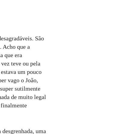
desagradáveis. São
. Acho que a
ua que era
 vez teve ou pela
ú estava um pouco
per vago o João,
 super sutilmente
nada de muito legal
 finalmente
a desgrenhada, uma