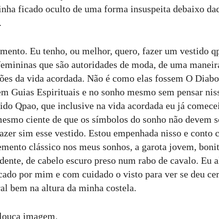
inha ficado oculto de uma forma insuspeita debaixo da
.
gmento. Eu tenho, ou melhor, quero, fazer um vestido q
femininas que são autoridades de moda, de uma maneir
rões da vida acordada. Não é como elas fossem O Diabo 
m Guias Espirituais e no sonho mesmo sem pensar nisso
tido Qpao, que inclusive na vida acordada eu já comece
esmo ciente de que os símbolos do sonho não devem se
 fazer sim esse vestido. Estou empenhada nisso e conto
emento clássico nos meus sonhos, a garota jovem, bonit
dente, de cabelo escuro preso num rabo de cavalo. Eu a
scado por mim e com cuidado o visto para ver se deu cer
ral bem na altura da minha costela.
 louca imagem.