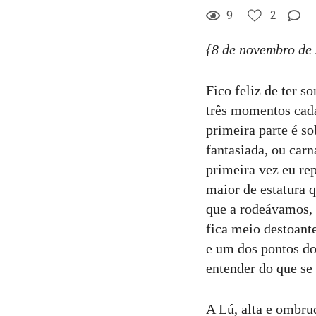
9
2
{8 de novembro de
Fico feliz de ter 
três momentos cad
primeira parte é so
fantasiada, ou car
primeira vez eu re
maior de estatura 
que a rodeávamos, 
fica meio destoant
e um dos pontos do
entender do que se 
A Lú, alta e ombr