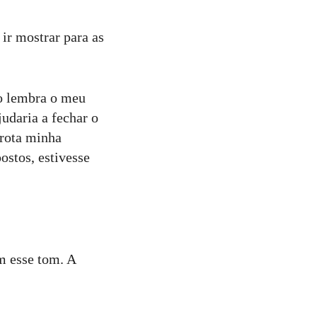
 ir mostrar para as
ão lembra o meu
judaria a fechar o
arota minha
ostos, estivesse
.
m esse tom. A