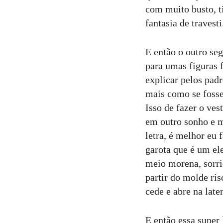
com muito busto, t
fantasia de travesti
E então o outro se
para umas figuras 
explicar pelos pad
mais como se fosse
Isso de fazer o ves
em outro sonho e m
letra, é melhor eu
garota que é um el
meio morena, sorri
partir do molde ri
cede e abre na late
E então essa super