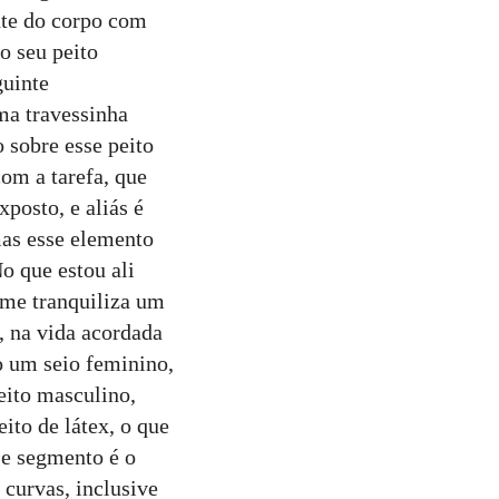
ente do corpo com
o seu peito
guinte
ma travessinha
o sobre esse peito
com a tarefa, que
xposto, e aliás é
mas esse elemento
o que estou ali
 me tranquiliza um
s, na vida acordada
do um seio feminino,
eito masculino,
eito de látex, o que
se segmento é o
curvas, inclusive