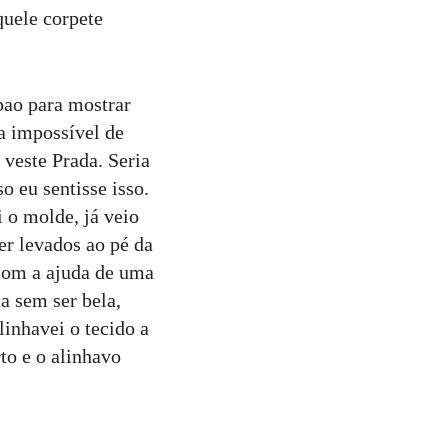
quele corpete
pao para mostrar
a impossível de
veste Prada. Seria
 eu sentisse isso.
i o molde, já veio
r levados ao pé da
 com a ajuda de uma
a sem ser bela,
linhavei o tecido a
to e o alinhavo